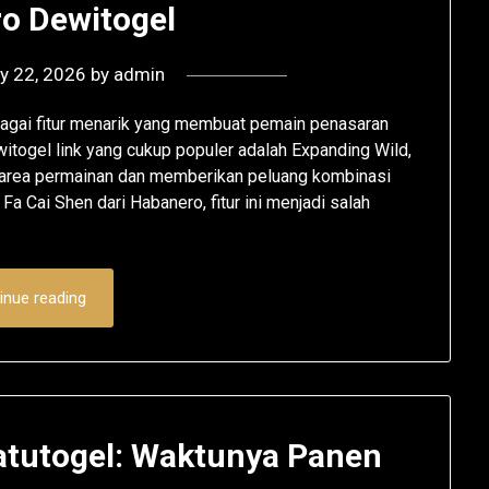
o Dewitogel
ly 22, 2026
by
admin
bagai fitur menarik yang membuat pemain penasaran
ewitogel link yang cukup populer adalah Expanding Wild,
area permainan dan memberikan peluang kombinasi
 Cai Shen dari Habanero, fitur ini menjadi salah
inue reading
atutogel: Waktunya Panen