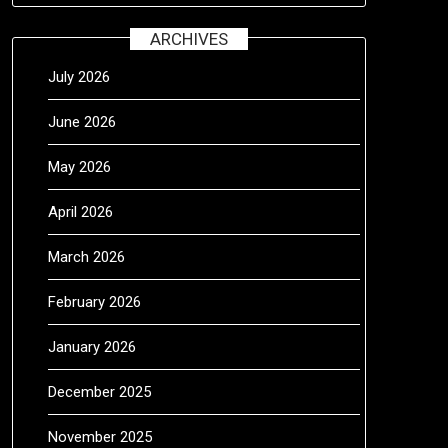
ARCHIVES
July 2026
June 2026
May 2026
April 2026
March 2026
February 2026
January 2026
December 2025
November 2025