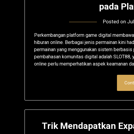
pada Pl
Posted on
Ju
Perkembangan platform game digital membawa 
hiburan online. Berbagai jenis permainan kini ha
permainan yang menggunakan sistem berbasis p
pembahasan komunitas digital adalah SLOT88, 
online perlu memperhatikan aspek keamanan d
Cont
Trik Mendapatkan Expa