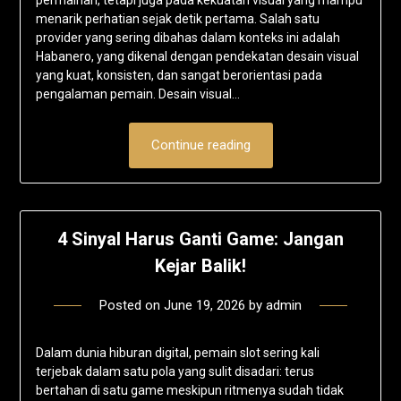
menarik perhatian sejak detik pertama. Salah satu
provider yang sering dibahas dalam konteks ini adalah
Habanero, yang dikenal dengan pendekatan desain visual
yang kuat, konsisten, dan sangat berorientasi pada
pengalaman pemain. Desain visual…
Continue reading
4 Sinyal Harus Ganti Game: Jangan
Kejar Balik!
Posted on
June 19, 2026
by
admin
Dalam dunia hiburan digital, pemain slot sering kali
terjebak dalam satu pola yang sulit disadari: terus
bertahan di satu game meskipun ritmenya sudah tidak