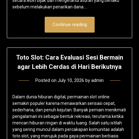
secara lebih bijak dan mengetahui aturan yang berlaku
sebelum melakukan penarikan dana….
Continue reading
Toto Slot: Cara Evaluasi Sesi Bermain
agar Lebih Cerdas di Hari Berikutnya
Posted on
July 10, 2026
by
admin
Dalam dunia hiburan digital, permainan slot online
semakin populer karena menawarkan sensasi cepat,
sederhana, dan penuh kejutan. Banyak pemain menikmati
pengalaman ini sebagai bentuk rekreasi, terutama ketika
mencari hiburan ringan di waktu luang. Salah satu istilah
yang sering muncul dalam percakapan komunitas adalah
toto slot, yang merujuk pada gaya permainan berbasis