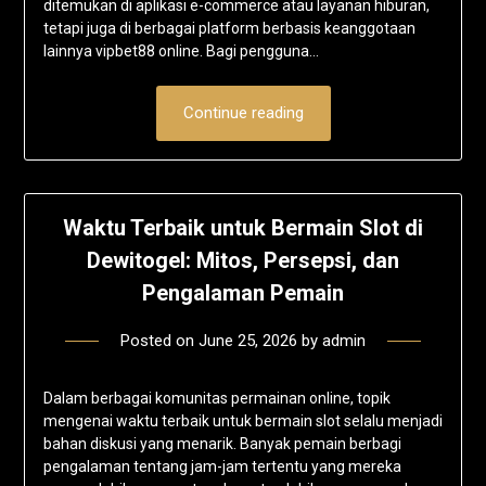
ditemukan di aplikasi e-commerce atau layanan hiburan,
tetapi juga di berbagai platform berbasis keanggotaan
lainnya vipbet88 online. Bagi pengguna…
Continue reading
Waktu Terbaik untuk Bermain Slot di
Dewitogel: Mitos, Persepsi, dan
Pengalaman Pemain
Posted on
June 25, 2026
by
admin
Dalam berbagai komunitas permainan online, topik
mengenai waktu terbaik untuk bermain slot selalu menjadi
bahan diskusi yang menarik. Banyak pemain berbagi
pengalaman tentang jam-jam tertentu yang mereka