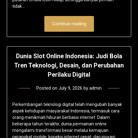
tidak…
Continue reading
Dunia Slot Online Indonesia: Judi Bola
Tren Teknologi, Desain, dan Perubahan
Perilaku Digital
Posted on
July 9, 2026
by
admin
Perkembangan teknologi digital telah mengubah banyak
aspek kehidupan masyarakat Indonesia, termasuk cara
orang menikmati hiburan berbasis internet. Dalam
beberapa tahun terakhir, dunia permainan online
mengalami transformasi besar melalui kemajuan
perangkat mobile, koneksi internet cepat, dan inovasi