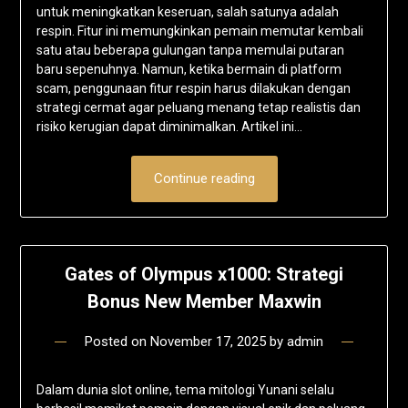
untuk meningkatkan keseruan, salah satunya adalah
respin. Fitur ini memungkinkan pemain memutar kembali
satu atau beberapa gulungan tanpa memulai putaran
baru sepenuhnya. Namun, ketika bermain di platform
scam, penggunaan fitur respin harus dilakukan dengan
strategi cermat agar peluang menang tetap realistis dan
risiko kerugian dapat diminimalkan. Artikel ini…
Continue reading
Gates of Olympus x1000: Strategi
Bonus New Member Maxwin
Posted on
November 17, 2025
by
admin
Dalam dunia slot online, tema mitologi Yunani selalu