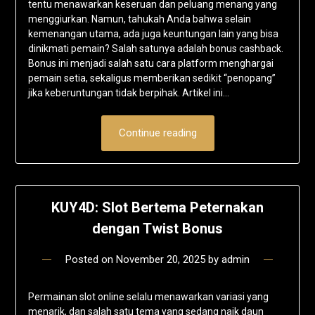
tentu menawarkan keseruan dan peluang menang yang
menggiurkan. Namun, tahukah Anda bahwa selain
kemenangan utama, ada juga keuntungan lain yang bisa
dinikmati pemain? Salah satunya adalah bonus cashback.
Bonus ini menjadi salah satu cara platform menghargai
pemain setia, sekaligus memberikan sedikit “penopang”
jika keberuntungan tidak berpihak. Artikel ini…
Continue reading
KUY4D: Slot Bertema Peternakan
dengan Twist Bonus
Posted on
November 20, 2025
by
admin
Permainan slot online selalu menawarkan variasi yang
menarik, dan salah satu tema yang sedang naik daun