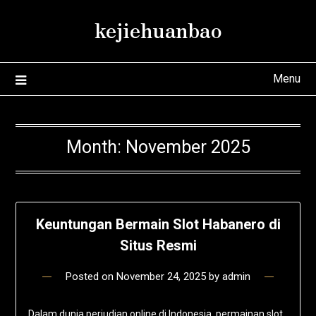
Skip
kejiehuanbao
to
content
Menu
Month:
November 2025
Keuntungan Bermain Slot Habanero di
Situs Resmi
Posted on
November 24, 2025
by
admin
Dalam dunia perjudian online di Indonesia, permainan slot