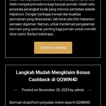
telah menjadi primadona bagi banyak pemain. Salah satu
penyedia perangkat lunak yang mencuri perhatian adalah
Habanero. Dengan berbagai inovasi dan kualitas
permainan yang ditawarkan, tak heran jika Slot Habanero
semakin digemari. Namun, untuk menikmati pengalaman
bermain yang optimal, penting bagi pemain untuk memilih
situs resmi. Berikut beberapa…
Continue reading
Langkah Mudah Mengklaim Bonus
Cashback di QQWIN4D
Posted on
November 20, 2025
by
admin
Bermain di platform perjudian online seperti QQWIN4D