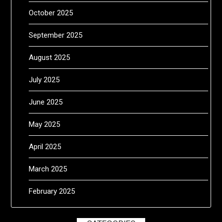
October 2025
September 2025
August 2025
July 2025
June 2025
May 2025
April 2025
March 2025
February 2025